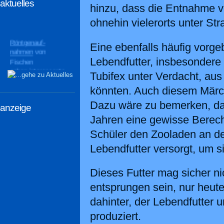
aktuelles
hinzu, dass die Entnahme 
ohnehin vielerorts unter Stra
Röntgenauf-
Eine ebenfalls häufig vorge
nahmen
von
Fischen
Lebendfutter, insbesonder
geben interessante
Tubifex unter Verdacht, a
Einblicke
könnten. Auch diesem Märche
Dazu wäre zu bemerken, das
anzeige
Jahren eine gewisse Berec
Schüler den Zooladen an d
Lebendfutter versorgt, um s
Dieses Futter mag sicher n
entsprungen sein, nur heute
dahinter, der Lebendfutter 
produziert.