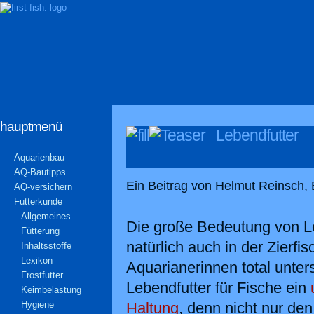
hauptmenü
Lebendfutter
Aquarienbau
AQ-Bautipps
Ein Beitrag von Helmut Reinsch,
AQ-versichern
Futterkunde
Allgemeines
Die große Bedeutung von Leb
Fütterung
natürlich auch in der Zierfi
Inhaltsstoffe
Lexikon
Aquarianerinnen total untersc
Frostfutter
Lebendfutter für Fische ein
Keimbelastung
Hygiene
Haltung
, denn nicht nur de