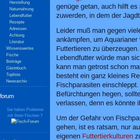
Herstellung
genüge getan, auch hilft es
Naturnahrung
zuwerden, in dem der Jagdtri
Lebendfutter
Rezepte
Adressen
Leider muß man gegen vie
Achtung
ankämpfen, um Aquarianer 
Literatur
Futtertieren zu überzeugen.
Wissenswertes
Fische
Lebendfutter würde man sic
Beiträge
kann man getrost schon ma
Gästebuch
besteht ein ganz kleines Re
Topliste
Newsarchiv
Fischparasiten einschleppt.
Befürchtungen hegen, sollt
forum
verlassen, denn es könnte 
Sie haben Probleme
mit Ihren Fischen ?
Um der Gefahr von Fischpar
gehen, ist es ratsam, nur a
eigenen
Futtertierkulturen
zu