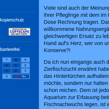
Viele sind auch der Meinun
ihrer Pfleglinge mit dem im
kopierschutz
Dose Rechnung tragen. Das
willkommene Nahrungsergän
gleichwertigen Ersatz zu le
Hand auf's Herz, wer von un
barrierefrei
Konserve?!
7
8
9
Da ich nun eingangs auch di
4
5
6
Zierfischzucht erwähnt hab
1
2
3
das Hintertürchen aufhalten
0
Access
Key
möchte, sondern nur halten
schon reichen. Dem ist jedo
Aquarium zur Erbauung betr
Fischnachwuchs legen, ist 