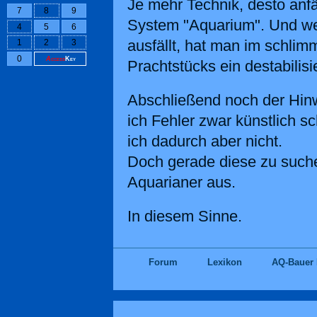
Je mehr Technik, desto anfä
7
8
9
System "Aquarium". Und we
4
5
6
ausfällt, hat man im schlim
1
2
3
0
Access
Key
Prachtstücks ein destabilis
Abschließend noch der Hin
ich Fehler zwar künstlich s
ich dadurch aber nicht.
Doch gerade diese zu suche
Aquarianer aus.
In diesem Sinne.
Forum
Lexikon
AQ-Bauer