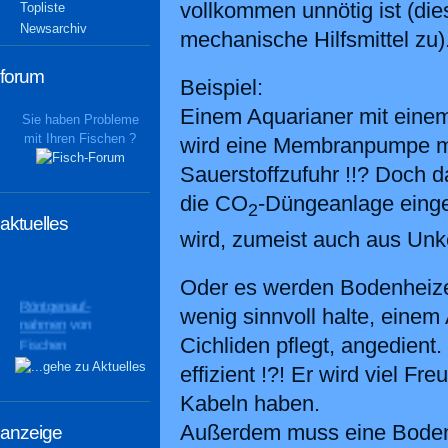
vollkommen unnötig ist (dies 
Topliste
Newsarchiv
mechanische Hilfsmittel zu)
forum
Beispiel:
Einem Aquarianer mit eine
Sie haben Probleme
mit Ihren Fischen ?
wird eine Membranpumpe mi
Sauerstoffzufuhr !!? Doch d
die CO
-Düngeanlage eingel
2
aktuelles
wird, zumeist auch aus Unk
Oder es werden Bodenheizer
Röntgenauf-
wenig sinnvoll halte, einem
nahmen
von
Fischen
Cichliden pflegt, angedient
geben interessante
effizient !?! Er wird viel F
Einblicke
Kabeln haben.
Außerdem muss eine Boden
anzeige