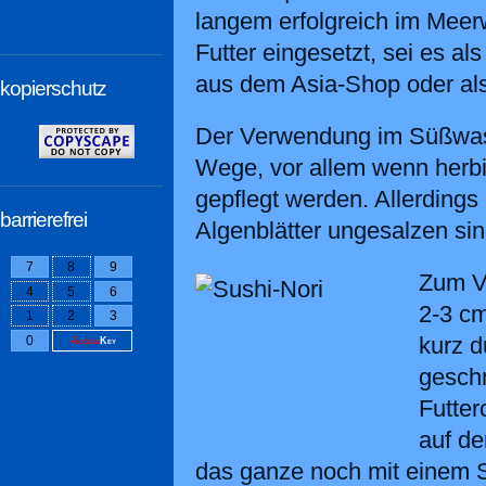
langem erfolgreich im Meer
Futter eingesetzt, sei es al
aus dem Asia-Shop oder als f
kopierschutz
Der Verwendung im Süßwasse
Wege, vor allem wenn herbi
gepflegt werden. Allerdings
barrierefrei
Algenblätter ungesalzen sin
7
8
9
Zum Ve
4
5
6
2-3 cm
1
2
3
kurz d
0
Access
Key
geschm
Futte
auf d
das ganze noch mit einem St