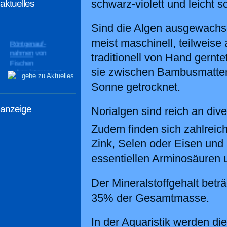
schwarz-violett und leicht sc
aktuelles
Sind die Algen ausgewachs
meist maschinell, teilweise
Röntgenauf-
nahmen
von
traditionell von Hand gernt
Fischen
sie zwischen Bambusmatten
geben interessante
Einblicke
Sonne getrocknet.
anzeige
Norialgen sind reich an di
Zudem finden sich zahlrei
Zink, Selen oder Eisen un
essentiellen Arminosäuren 
Der Mineralstoffgehalt beträ
35% der Gesamtmasse.
In der Aquaristik werden die