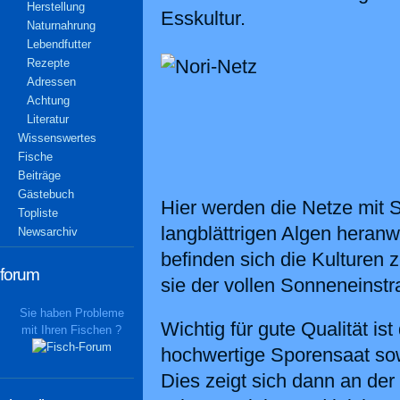
Herstellung
Esskultur.
Naturnahrung
Lebendfutter
Rezepte
Adressen
Achtung
Literatur
Wissenswertes
Fische
Beiträge
Gästebuch
Hier werden die Netze mit 
Topliste
langblättrigen Algen heran
Newsarchiv
befinden sich die Kulturen
forum
sie der vollen Sonneneinstr
Sie haben Probleme
Wichtig für gute Qualität i
mit Ihren Fischen ?
hochwertige Sporensaat sow
Dies zeigt sich dann an der 