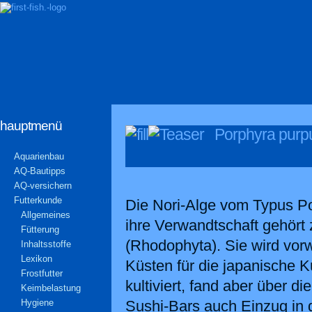
hauptmenü
Porphyra purpu
Aquarienbau
AQ-Bautipps
AQ-versichern
Futterkunde
Die Nori-Alge vom Typus P
Allgemeines
ihre Verwandtschaft gehört
Fütterung
(Rhodophyta). Sie wird vo
Inhaltsstoffe
Lexikon
Küsten für die japanische 
Frostfutter
kultiviert, fand aber über d
Keimbelastung
Hygiene
Sushi-Bars auch Einzug in 