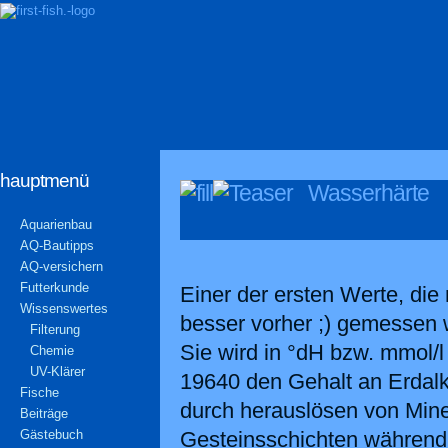
hauptmenü
Wasserhärte
Aquarienbau
AQ-Bautipps
AQ-versichern
Futterkunde
Einer der ersten Werte, die
Wissenswertes
besser vorher ;) gemessen w
Filterung
Sie wird in °dH bzw. mmol/
Chemie
UV-Klärer
19640 den Gehalt an Erdalk
Fische
durch herauslösen von Min
Beiträge
Gästebuch
Gesteinsschichten während