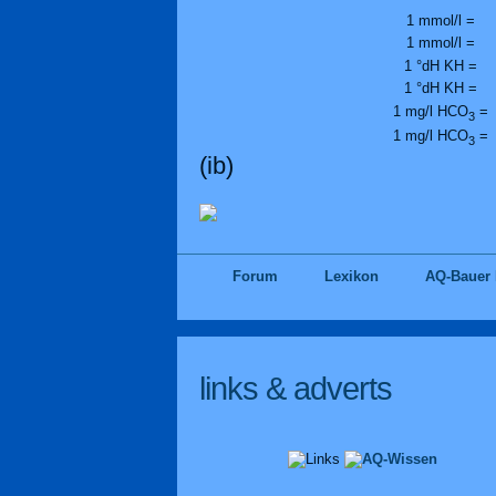
1 mmol/l =
1 mmol/l =
1 °dH KH =
1 °dH KH =
1 mg/l HCO
=
3
1 mg/l HCO
=
3
(ib)
Forum
Lexikon
AQ-Bauer
links & adverts