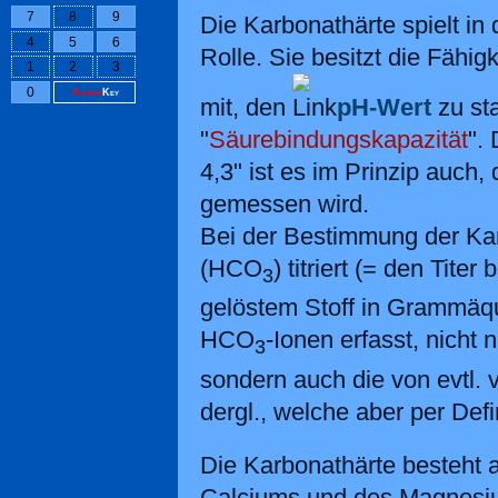
7
8
9
Die Karbonathärte spielt in 
4
5
6
Rolle. Sie besitzt die Fähigk
1
2
3
0
Access
Key
mit, den
pH-Wert
zu sta
"
Säurebindungskapazität
".
4,3" ist es im Prinzip auch,
gemessen wird.
Bei der Bestimmung der Ka
(HCO
) titriert (= den Tite
3
gelöstem Stoff in Grammäqu
HCO
-Ionen erfasst, nicht
3
sondern auch die von evtl.
dergl., welche aber per Defi
Die Karbonathärte besteht
Calciums und des Magnesiu