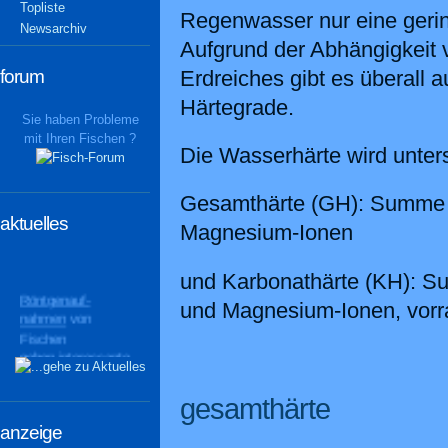
Topliste
Regenwasser nur eine gerin
Newsarchiv
Aufgrund der Abhängigkeit 
forum
Erdreiches gibt es überall 
Härtegrade.
Sie haben Probleme
mit Ihren Fischen ?
Die Wasserhärte wird unter
Gesamthärte (GH): Summe a
aktuelles
Magnesium-Ionen
und Karbonathärte (KH): S
Röntgenauf-
und Magnesium-Ionen, vorr
nahmen
von
Fischen
geben interessante
Einblicke
gesamthärte
anzeige