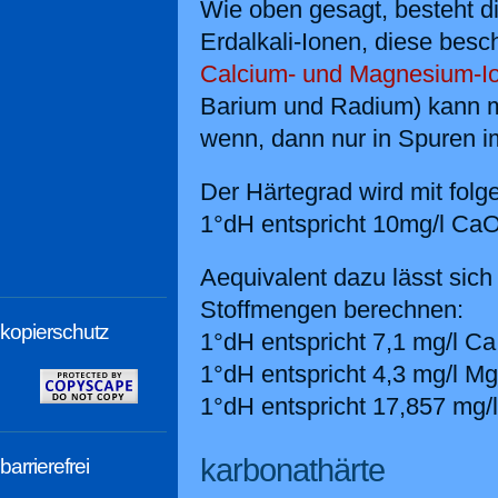
Wie oben gesagt, besteht d
Erdalkali-Ionen, diese bes
Calcium- und Magnesium-I
Barium und Radium) kann 
wenn, dann nur in Spuren i
Der Härtegrad wird mit folg
1°dH entspricht 10mg/l CaO
Aequivalent dazu lässt sich
Stoffmengen berechnen:
kopierschutz
1°dH entspricht 7,1 mg/l Ca
1°dH entspricht 4,3 mg/l M
1°dH entspricht 17,857 mg
karbonathärte
barrierefrei