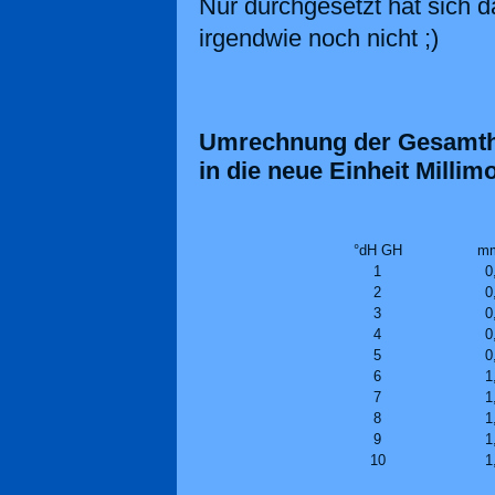
Nur durchgesetzt hat sich 
irgendwie noch nicht ;)
Umrechnung der Gesamth
in die neue Einheit Millimo
°dH GH
mm
1
0
2
0
3
0
4
0
5
0
6
1
7
1
8
1
9
1
10
1