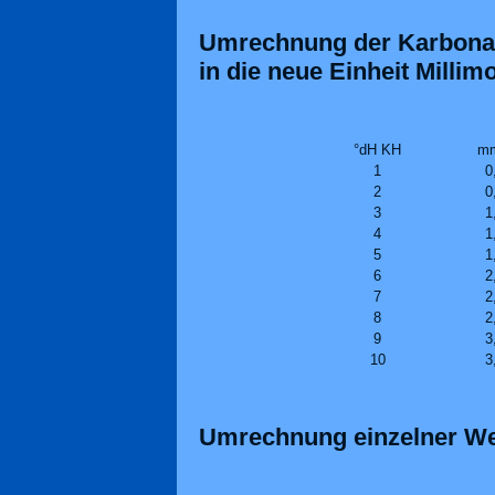
Umrechnung der Karbonat
in die neue Einheit Millimo
°dH KH
mm
1
0
2
0
3
1
4
1
5
1
6
2
7
2
8
2
9
3
10
3
Umrechnung einzelner We