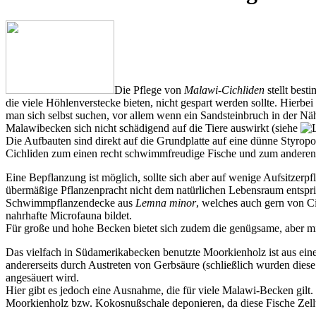
Die Pflege von
Malawi-Cichliden
stellt best
die viele Höhlenverstecke bieten, nicht gespart werden sollte. Hierbe
man sich selbst suchen, vor allem wenn ein Sandsteinbruch in der Nä
Malawibecken sich nicht schädigend auf die Tiere auswirkt (siehe
Die Aufbauten sind direkt auf die Grundplatte auf eine dünne Styropo
Cichliden zum einen recht schwimmfreudige Fische und zum anderen 
Eine Bepflanzung ist möglich, sollte sich aber auf wenige Aufsitzerp
übermäßige Pflanzenpracht nicht dem natürlichen Lebensraum entspr
Schwimmpflanzendecke aus
Lemna minor
, welches auch gern von C
nahrhafte Microfauna bildet.
Für große und hohe Becken bietet sich zudem die genügsame, aber mit
Das vielfach in Südamerikabecken benutzte Moorkienholz ist aus einem
andererseits durch Austreten von Gerbsäure (schließlich wurden dies
angesäuert wird.
Hier gibt es jedoch eine Ausnahme, die für viele Malawi-Becken gilt
Moorkienholz bzw. Kokosnußschale deponieren, da diese Fische Zell