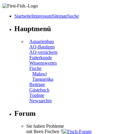
Startseite
Impressum
Sitemap
Suche
Hauptmenü
Aquarienbau
AQ-Bautipps
AQ-versichern
Futterkunde
Wissenswertes
Fische
Malawi
Tanganjika
Beiträge
Gästebuch
Topliste
Newsarchiv
Forum
Sie haben Probleme
mit Ihren Fischen ?