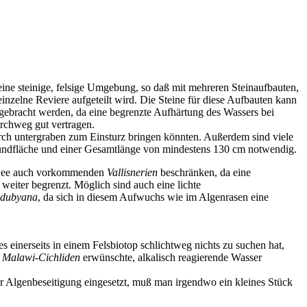
eine steinige, felsige Umgebung, so daß mit mehreren Steinaufbauten,
einzelne Reviere aufgeteilt wird. Die Steine für diese Aufbauten kann
ngebracht werden, da eine begrenzte Aufhärtung des Wassers bei
urchweg gut vertragen.
durch untergraben zum Einsturz bringen könnten. Außerdem sind viele
rundfläche und einer Gesamtlänge von mindestens 130 cm notwendig.
See auch vorkommenden
Vallisnerien
beschränken, da eine
iter begrenzt. Möglich sind auch eine lichte
a dubyana
, da sich in diesem Aufwuchs wie im Algenrasen eine
 einerseits in einem Felsbiotop schlichtweg nichts zu suchen hat,
r
Malawi-Cichliden
erwünschte, alkalisch reagierende Wasser
 Algenbeseitigung eingesetzt, muß man irgendwo ein kleines Stück