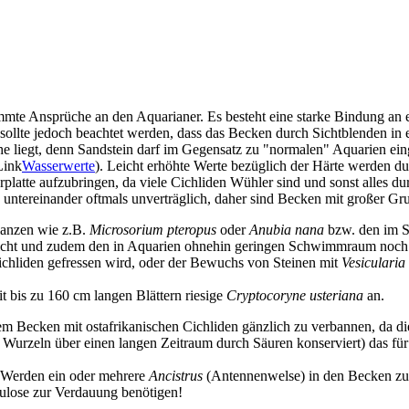
immte Ansprüche an den Aquarianer. Es besteht eine starke Bindung an 
i sollte jedoch beachtet werden, dass das Becken durch Sichtblenden in 
he liegt, denn Sandstein darf im Gegensatz zu "normalen" Aquarien ei
Wasserwerte
). Leicht erhöhte Werte bezüglich der Härte werden d
rplatte aufzubringen, da viele Cichliden Wühler sind und sonst alles 
untereinander oftmals unverträglich, daher sind Becken mit großer G
flanzen wie z.B.
Microsorium pteropus
oder
Anubia nana
bzw. den im 
icht und zudem den in Aquarien ohnehin geringen Schwimmraum noch we
ichliden gefressen wird, oder der Bewuchs von Steinen mit
Vesiculari
 bis zu 160 cm langen Blättern riesige
Cryptocoryne usteriana
an.
 Becken mit ostafrikanischen Cichliden gänzlich zu verbannen, da dies
e Wurzeln über einen langen Zeitraum durch Säuren konserviert) das fü
. Werden ein oder mehrere
Ancistrus
(Antennenwelse) in den Becken zur
ulose zur Verdauung benötigen!