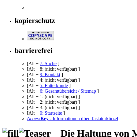
kopierschutz
barrierefrei
[Alt +
7
: Suche
]
[Alt +
8
: (nicht verfügbar) ]
[Alt +
9
: Kontakt
]
[Alt +
4
: (nicht verfügbar) ]
[Alt +
5
: Futterkunde
]
[Alt +
6
: Gesamtübersicht /
Sitemap
]
[Alt +
1
: (nicht verfügbar) ]
[Alt +
2
: (nicht verfügbar) ]
[Alt +
3
: (nicht verfügbar) ]
[Alt +
0
: Startseite
]
Access
Key
- Informationen über Tastaturkürzel
Die Haltung von M