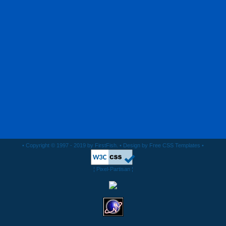
• Copyright © 1997 - 2019 by FirstFish. • Design by
Free CSS Templates
•
¦
Pixel-Partisan
¦