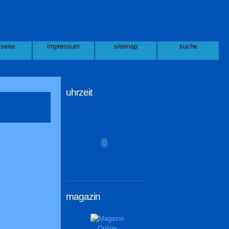
tseite
impressum
sitemap
suche
uhrzeit
magazin
Online