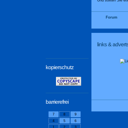
Und sollten Sie et
Forum
links & advert
kopierschutz
barrierefrei
7
8
9
4
5
6
1
2
3